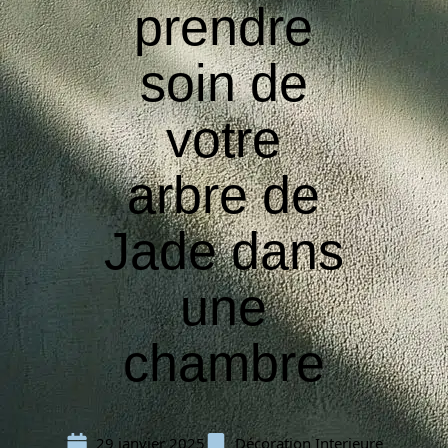
prendre
soin de
votre
arbre de
Jade dans
une
chambre
29 janvier 2025
Décoration Interieure