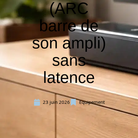
(ARC
barre de
son ampli)
sans
latence
23 juin 2026
Equipement