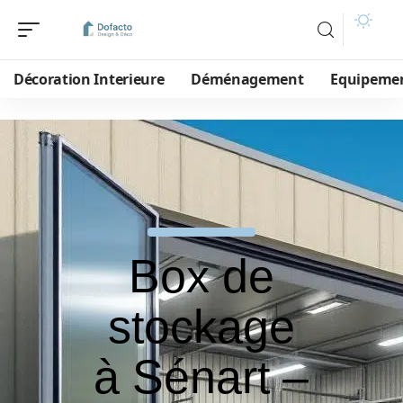
Décoration Interieure
Déménagement
Equipeme
Box de
stockage
à Sénart –