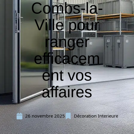
Combs-la-
Ville pour
ranger
efficacem
ent vos
affaires
26 novembre 2025
Décoration Interieure