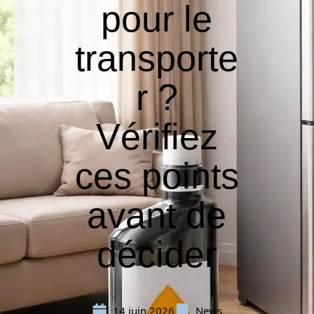
pour le
transporte
r ?
Vérifiez
ces points
avant de
décider
14 juin 2026
News