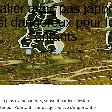
alier avec pas japo
st dangereux pour l
enfants
28 juin 2026
Equipement
s en plus d’aménageurs, souvent par leur design
térieur. Pourtant, leur usage soulève d’importantes