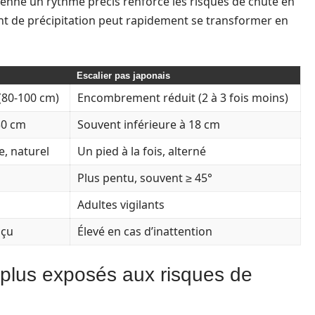
prenne un rythme précis renforce les risques de chute en
nt de précipitation peut rapidement se transformer en
Escalier pas japonais
 (80-100 cm)
Encombrement réduit (2 à 3 fois moins)
30 cm
Souvent inférieure à 18 cm
, naturel
Un pied à la fois, alterné
Plus pentu, souvent ≥ 45°
Adultes vigilants
nçu
Élevé en cas d’inattention
es plus exposés aux risques de