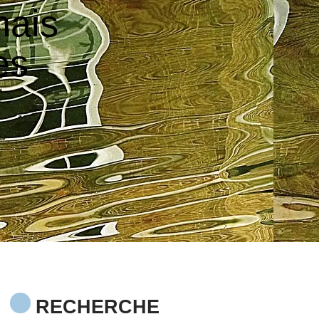
nais
es
RECHERCHE