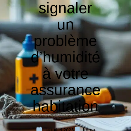
signaler
un
problème
d’humidité
à votre
assurance
habitation
14 juillet 2025
Immo