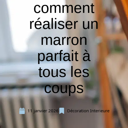
comment
réaliser un
marron
parfait à
tous les
coups
11 janvier 2026
Décoration Interieure