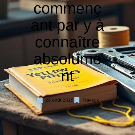
commenç
ant par y à
connaître
absolume
nt
28 août 2025
Travaux