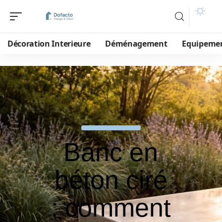
Décoration Interieure
Déménagement
Equipeme
Banc en
béton ciré
: comment