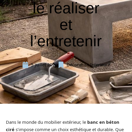
le réaliser
et
l’entretenir
5 juillet 2026
Décoration Interieure
Dans le monde du mobilier extérieur, le
banc en béton
ciré
s’impose comme un choix esthétique et durable. Que