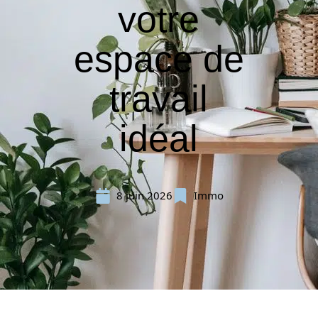
votre
espace de
travail
idéal
8 juin 2026
Immo