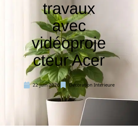
travaux
avec
vidéoproje
cteur Acer
22 juin 2026
Décoration Interieure