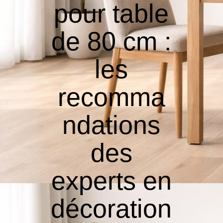
pour table
de 80 cm :
les
recomma
ndations
des
experts en
décoration