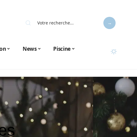
on
News
Piscine
res