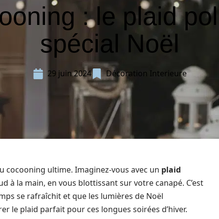
ooning : le plaid pol
spécial Noël
29 juin 2024
Décoration Interieure
 du cocooning ultime. Imaginez-vous avec un
plaid
d à la main, en vous blottissant sur votre canapé. C’est
ps se rafraîchit et que les lumières de Noël
r le plaid parfait pour ces longues soirées d’hiver.