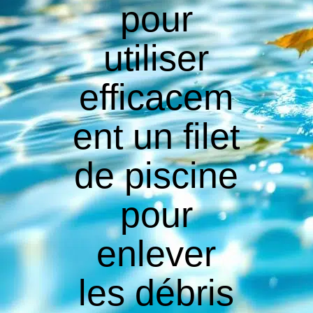
pour
utiliser
efficacem
ent un filet
de piscine
pour
enlever
les débris